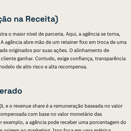
ção na Receita)
a o maior nível de parceria. Aqui, a agência se torna,
. A agência abre mão de um
retainer
fixo em troca de uma
eads originados por suas ações. O alinhamento de
 cliente ganhar. Contudo, exige confiança, transparência
modelo de alto risco e alta recompensa.
Gerado
QL e o
revenue share
é a remuneração baseada no valor
recompensada com base no valor monetário das
Por exemplo, a agência pode receber uma porcentagem do
ram origem no marketing. Isso foca em uma métrica