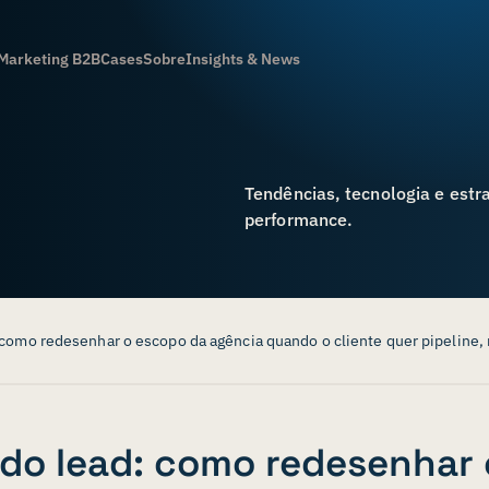
Marketing B2B
Cases
Sobre
Insights & News
Tendências, tecnologia e estr
performance.
 como redesenhar o escopo da agência quando o cliente quer pipeline,
do lead: como redesenhar 