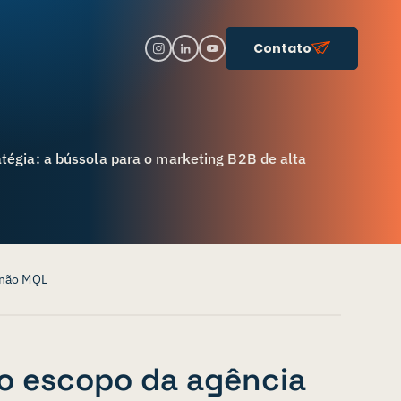
Contato
atégia: a bússola para o marketing B2B de alta
 não MQL
o escopo da agência