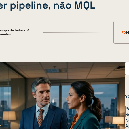
er pipeline, não MQL
empo de leitura:
4
M
inutos
V
P
R
N
A