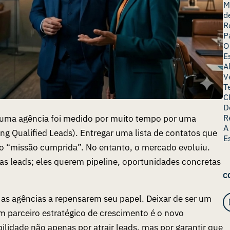
M
d
R
P
O
E
A
V
T
C
D
R
 uma agência foi medido por muito tempo por uma
A
ng Qualified Leads). Entregar uma lista de contatos que
E
o “missão cumprida”. No entanto, o mercado evoluiu.
s leads; eles querem pipeline, oportunidades concretas
C
as agências a repensarem seu papel. Deixar de ser um
m parceiro estratégico de crescimento é o novo
bilidade não apenas por atrair leads, mas por garantir que