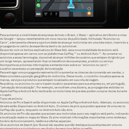
Para aumentar a visibilidade de empresas de todo o Brasil, o Waze — aplicativo de trânsito e rotas
do Google — lançou recentemente um novo recurso de publicidade. Intitulada “Anúncios no
Carro”, a ferramenta oferece a oportunidade de alcançar motoristas em uma tela maior, inserindo a
propaganda no centro de experiência dentro do automóvel.
De acordo com os termos explicativos do Waze Ads, essa nova modalidade de anúncio está
disponível apenas em carros com as plataformas CarPlay ™ ou Android Auto ™. Ao conectar os
anúncios a essas tecnologias, é possível alcançar milhões de usuários que estejam dirigindo por
um longo tempo, apresentando-lhes os benefícios de sua empresa, produto ou serviço.
Acompanhe as próximas informações e entenda mais sobre os “anúncios no carro”:
Location awareness ou percepção de localização
Para entregar uma propaganda realmente útil e aumentar as chances de conversão em vendas, o
Waze considera a posição geográfica do motorista. Desse modo, o condutor visualiza apenas as
marcas, serviços e produtos que estejam localizados em sua rota de viagem.
Na prática, os anúncios no carro trazem location awareness para sua empresa ou, em português,
“percepção de localização”. Por exemplo, se você tem uma doceria, as propagandas exibidas no
Apple CarPlay e Android Auto lembrarão os motoristas de que eles podem comprar doces durante
o trajeto.
Tipos de anúncio
Anúncios de Pin e Search estão disponíveis no Apple CarPlay e Android Auto. Ademais, os anúncios
de seta estão disponíveis no Android Auto. O número de pins que podem aparecer de uma vez no
CarPlay são quatro, enquanto no Android Auto são dois.
Os anúncios de Pin são aqueles que avisam aos motoristas que o seu negócio está perto, indicando
a localização exata no mapa do Waze. Os pins mostram informações importantes como endereço,
horário de funcionamento, telefone e ofertas especiais.
Já os anúncios de Search (por Busca) são aqueles que dão destaque à sua empresa em uma via
movimentada e prioridade nos resultados de pesquisas feitas na região.