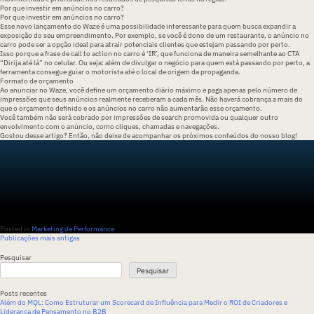
Por que investir em anúncios no carro?
Por que investir em anúncios no carro?
Esse novo lançamento do Waze é uma possibilidade interessante para quem busca expandir a
exposição do seu empreendimento. Por exemplo, se você é dono de um restaurante, o anúncio no
carro pode ser a opção ideal para atrair potenciais clientes que estejam passando por perto.
Isso porque a frase de call to action no carro é ‘IR’, que funciona de maneira semelhante ao CTA
“Dirija até lá” no celular. Ou seja: além de divulgar o negócio para quem está passando por perto, a
ferramenta consegue guiar o motorista até o local de origem da propaganda.
Formato de orçamento
Ao anunciar no Waze, você define um orçamento diário máximo e paga apenas pelo número de
impressões que seus anúncios realmente receberam a cada mês. Não haverá cobrança a mais do
que o orçamento definido e os anúncios no carro não aumentarão esse orçamento.
Você também não será cobrado por impressões de search promovida ou qualquer outro
envolvimento com o anúncio, como cliques, chamadas e navegações.
Gostou desse artigo? Então, não deixe de acompanhar os próximos conteúdos do nosso blog!
Posted in
Marketing de Performance
Navegação
Publicações mais antigas
por
posts
Pesquisar
Pesquisar
Posts recentes
Além do MQL: Como Estruturar um Scorecard de Influência para Medir o ROI de Criadores e
Liderança de Pensamento no B2B