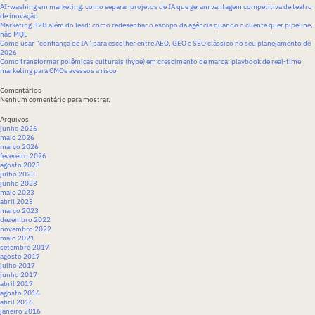
AI-washing em marketing: como separar projetos de IA que geram vantagem competitiva de teatro
de inovação
Marketing B2B além do lead: como redesenhar o escopo da agência quando o cliente quer pipeline,
não MQL
Como usar “confiança de IA” para escolher entre AEO, GEO e SEO clássico no seu planejamento de
2026
Como transformar polêmicas culturais (hype) em crescimento de marca: playbook de real-time
marketing para CMOs avessos a risco
Comentários
Nenhum comentário para mostrar.
Arquivos
junho 2026
maio 2026
março 2026
fevereiro 2026
agosto 2023
julho 2023
junho 2023
maio 2023
abril 2023
março 2023
dezembro 2022
novembro 2022
maio 2021
setembro 2017
agosto 2017
julho 2017
junho 2017
abril 2017
agosto 2016
abril 2016
janeiro 2016