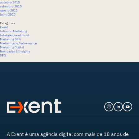
outubro 2015
setembro 2015
agosto 2015
julho 2015
Categorias
Exent
Inbound Marketing
Inteligência artificial
Marketing B2B
Marketing de Performance
Marketing Digital
Novidades & Insights
SEO
A
Exent
é uma agência digital com mais de 18 anos de