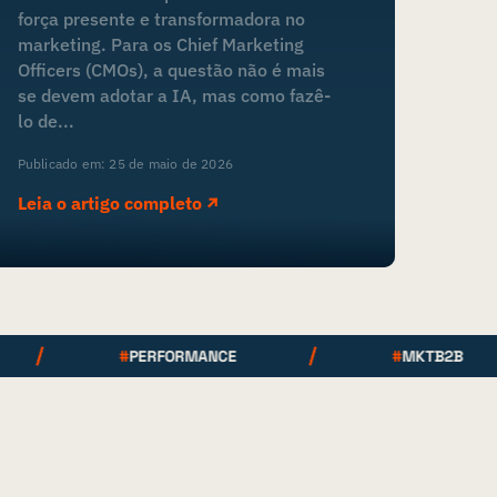
força presente e transformadora no
marketing. Para os Chief Marketing
Officers (CMOs), a questão não é mais
se devem adotar a IA, mas como fazê-
lo de...
Publicado em: 25 de maio de 2026
Leia o artigo completo
#
PERFORMANCE
#
MKTB2B