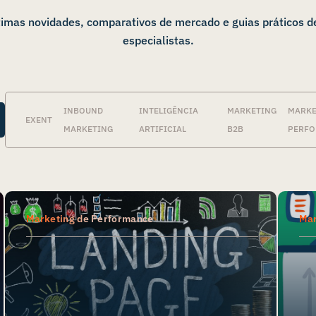
ltimas novidades, comparativos de mercado e guias práticos d
especialistas.
INBOUND
INTELIGÊNCIA
MARKETING
MARKE
EXENT
MARKETING
ARTIFICIAL
B2B
PERF
Marketing de Performance
Mar