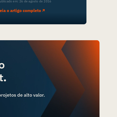
ublicado em: 26 de agosto de 2016
eia o artigo completo
o
t.
ojetos de alto valor.