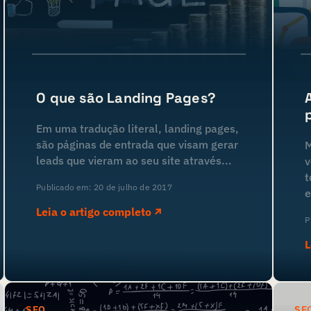
O que são Landing Pages?
Em uma tradução literal, landing pages,
são páginas de entrada que visam gerar
M
leads que vieram ao seu site através...
v
t
Publicado em: 20 de julho de 2017
e
Leia o artigo completo
P
L
SEO
SE