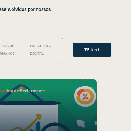
esenvolvidos por nossos
TING DE
MARKETING
Filtro
ORMANCE
DIGITAL
keting de Performance