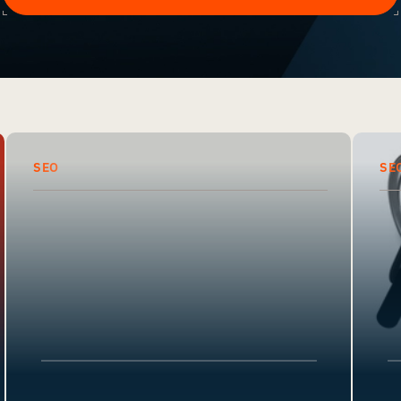
SEO
SE