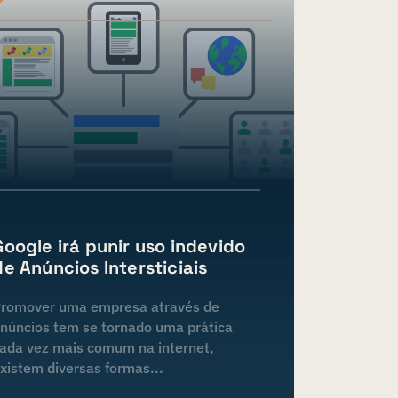
Google irá punir uso indevido
de Anúncios Intersticiais
romover uma empresa através de
núncios tem se tornado uma prática
ada vez mais comum na internet,
xistem diversas formas...