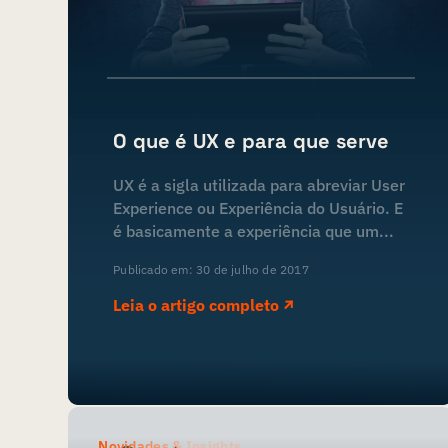
O que é UX e para que serve
UX é a sigla utilizada para abreviar User
Experience ou Experiência do Usuário. E
é basicamente a experiência que um...
Publicado em: 30 de julho de 2017
Leia o artigo completo
Novidades & Insights