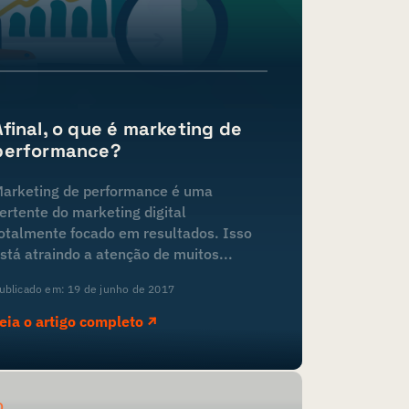
Afinal, o que é marketing de
performance?
arketing de performance é uma
ertente do marketing digital
otalmente focado em resultados. Isso
stá atraindo a atenção de muitos...
ublicado em: 19 de junho de 2017
eia o artigo completo
O