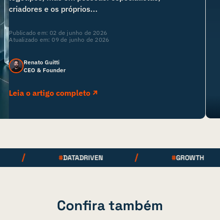
criadores e os próprios...
Publicado em:
02 de junho de 2026
Atualizado em: 09 de junho de 2026
Renato Guitti
CEO & Founder
Leia o artigo completo
#
DATADRIVEN
#
GROWTH
Confira também