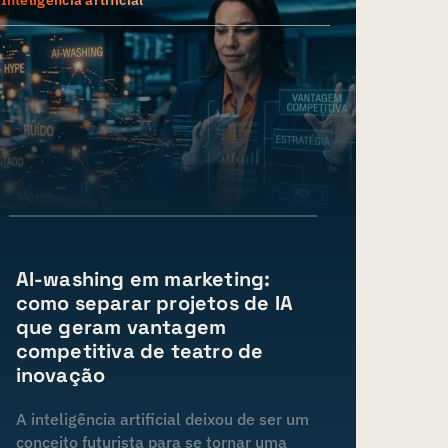
Inteligência artificial
AI-washing em marketing:
como separar projetos de IA
que geram vantagem
competitiva de teatro de
inovação
A inteligência artificial deixou de ser um
conceito futurista para se tornar uma