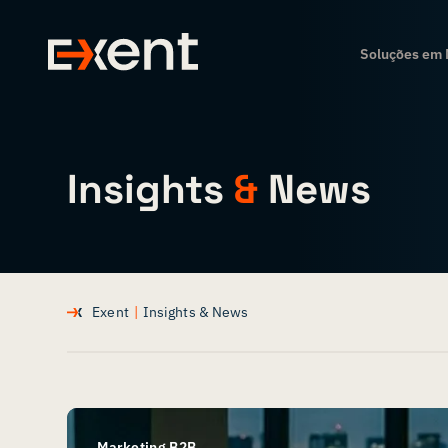
Soluções em 
Insights
&
News
Exent
|
Insights & News
Marketing B2B