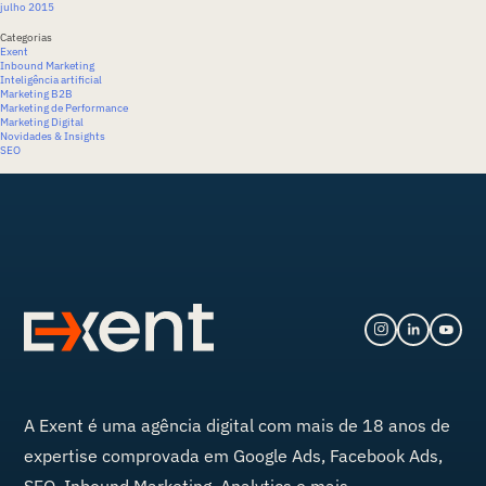
julho 2015
Categorias
Exent
Inbound Marketing
Inteligência artificial
Marketing B2B
Marketing de Performance
Marketing Digital
Novidades & Insights
SEO
A
Exent
é uma agência digital com mais de 18 anos de
expertise comprovada em Google Ads, Facebook Ads,
SEO, Inbound Marketing, Analytics e mais.