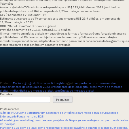
Televisão:
A receita global da TV tradicional está prevista para US$ 133,6 bilhões em 2023 (excluindo a
publicidade política nos EUA), uma queda de 1,2% em relação ao ano anterior.
CTV (“Connected TV” ex: Smart TV):
Estima-se que a receita de TV conectada este ano chegue a US$ 25,9 bilhões, um aumento de
13,2% em relação a 2022.
OOH (“Out of Home” ex: Outdoors digitais):
Previsão de aumento de 26,1%, para US$ 13,3 bilhões.
O
investimento em mídias digitais
em suas diversas formas e formatos é uma força dominante na
publicidade atual. Ela tem como objetivo conectar-se com o público-alvo com estratégias
inovadoras e personalizadas, adaptando o conteúdo para atender cada necessidade e garantir que a
marca faça parte desse cenário em constante evolução.
Posted in
Marketing Digital
,
Novidades & Insights
Tagged
comportamento do consumidor
,
comportamento do consumidor 2023
,
crescimento de mídia digital
,
crescimento do mercado
digital
,
mídias digitais
,
o mercado digital
,
tendências do mercado digital
Pesquisar
Pesquisar
Posts recentes
Além do MQL: Como Estruturar um Scorecard de Influência para Medir o ROI de Criadores e
Liderança de Pensamento no B2B
AI-washing em marketing: como separar projetos de IA que geram vantagem competitiva de teatro
de inovação
Marketing B2B além do lead: como redesenhar o escopo da agência quando o cliente quer pipeline,