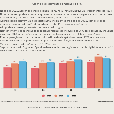
Cenário de crescimento do mercado digital
No ano de 2022, apesar do cenário econômico mundial instável, houve um crescimento contínuo.
No entanto, é importante ressaltar que a economia enfrentou desafios significativos, motivo pelo
qual a diferença de crescimento do ano anterior, como mostra a tabela.
As projeções indicavam uma expectativa maior somente para o ano de 2023, com previsões
otimistas de retomada do Produto Interno Bruto (PIB) para o ano seguinte.
A importante presença das agências no mercado digital
Neste montante, as agências de publicidade foram responsáveis por 67% das operações, enquanto
os outros 33% foram negociados diretamente entre anunciantes e plataformas digitais.
Em comparação com o ano anterior, o investimento via agências cresceu 12%, enquanto os
investimentos diretos permaneceram praticamente estável, com leve aumento de 1%.
Variações no mercado digital entre 1º e 2º semestre
Segundo análise do Digital Ad Spend, o desempenho dos negócios em mídia digital foi maior no 1º
semestre do ano do que no 2º semestre.
Variações no mercado digital entre 1º e 2º semestre