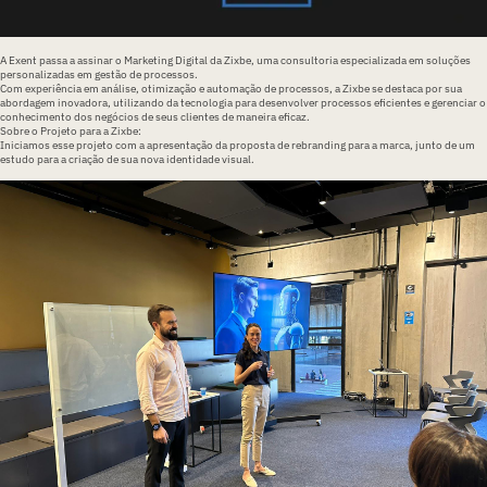
A Exent passa a assinar o Marketing Digital da Zixbe, uma consultoria especializada em soluções
personalizadas em
gestão de processos.
Com experiência em análise, otimização e automação de processos, a Zixbe se destaca por sua
abordagem inovadora, utilizando da tecnologia para desenvolver processos eficientes e gerenciar o
conhecimento dos negócios de seus clientes de maneira eficaz.
Sobre o Projeto para a Zixbe:
Iniciamos esse projeto com a apresentação da proposta de
rebranding
para a marca, junto de um
estudo para a criação de sua nova
identidade visual
.