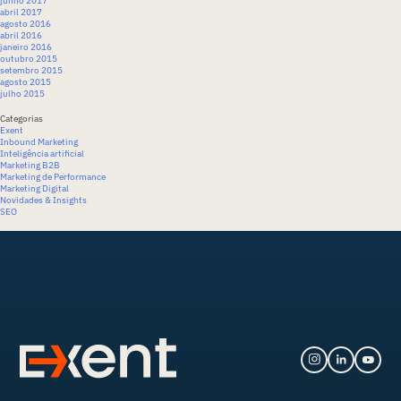
junho 2017
abril 2017
agosto 2016
abril 2016
janeiro 2016
outubro 2015
setembro 2015
agosto 2015
julho 2015
Categorias
Exent
Inbound Marketing
Inteligência artificial
Marketing B2B
Marketing de Performance
Marketing Digital
Novidades & Insights
SEO