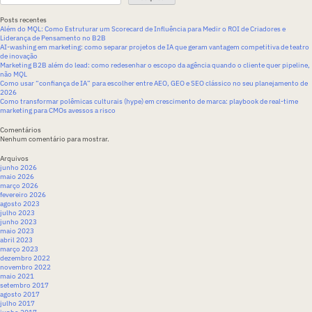
Posts recentes
Além do MQL: Como Estruturar um Scorecard de Influência para Medir o ROI de Criadores e
Liderança de Pensamento no B2B
AI-washing em marketing: como separar projetos de IA que geram vantagem competitiva de teatro
de inovação
Marketing B2B além do lead: como redesenhar o escopo da agência quando o cliente quer pipeline,
não MQL
Como usar “confiança de IA” para escolher entre AEO, GEO e SEO clássico no seu planejamento de
2026
Como transformar polêmicas culturais (hype) em crescimento de marca: playbook de real-time
marketing para CMOs avessos a risco
Comentários
Nenhum comentário para mostrar.
Arquivos
junho 2026
maio 2026
março 2026
fevereiro 2026
agosto 2023
julho 2023
junho 2023
maio 2023
abril 2023
março 2023
dezembro 2022
novembro 2022
maio 2021
setembro 2017
agosto 2017
julho 2017