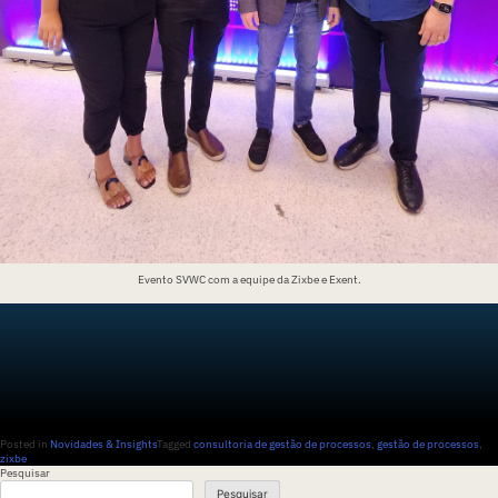
Evento SVWC com a equipe da Zixbe e Exent.
Posted in
Novidades & Insights
Tagged
consultoria de gestão de processos
,
gestão de processos
,
zixbe
Pesquisar
Pesquisar