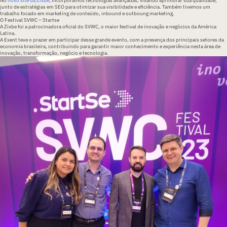
No
novo site da Zixbe
, incorporamos
tecnologias avançadas
, visando aprimorar sua
qualidade
,
junto de
estratégias em SEO
para otimizar sua visibilidade e eficiência. Também tivemos um
trabalho focado em
marketing de conteúdo, inbound e outboung marketing.
O Festival SVWC – Startse
A Zixbe foi a patrocinadora oficial do SVWC, o maior festival de inovação e negócios da América
Latina.
A Exent teve o prazer em participar desse grande evento, com a presença dos principais setores da
economia brasileira, contribuindo para garantir maior conhecimento e experiência nesta área de
inovação, transformação, negócio e tecnologia.