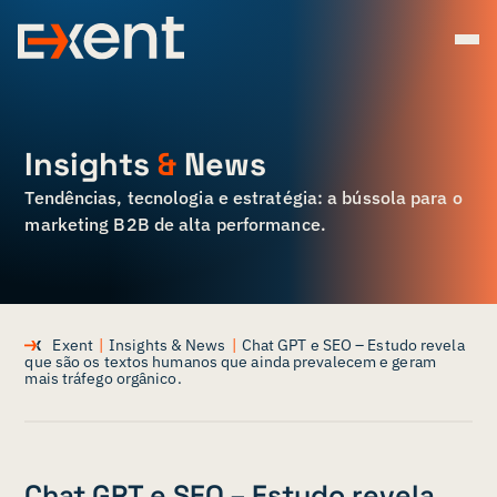
Insights
&
News
Tendências, tecnologia e estratégia: a bússola para o
marketing B2B de alta performance.
Exent
|
Insights & News
|
Chat GPT e SEO – Estudo revela
que são os textos humanos que ainda prevalecem e geram
mais tráfego orgânico.
Chat GPT e SEO – Estudo revela